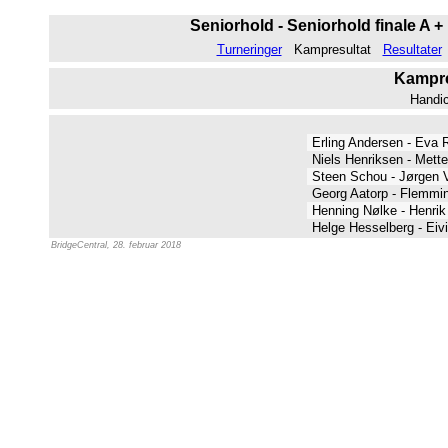
Seniorhold - Seniorhold finale A +
Turneringer
Kampresultat
Resultater
Kampres
Handi
Erling Andersen - Eva 
Niels Henriksen - Mett
Steen Schou - Jørgen 
Georg Aatorp - Flemmi
Henning Nølke - Henrik
Helge Hesselberg - Eiv
BridgeCentral, 28. februar 2018