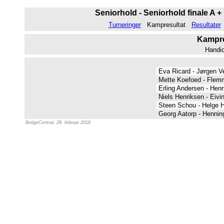
Seniorhold - Seniorhold finale A +
Turneringer
Kampresultat
Resultater
Kampres
Handi
Eva Ricard - Jørgen V
Mette Koefoed - Flem
Erling Andersen - Hen
Niels Henriksen - Eiv
Steen Schou - Helge 
Georg Aatorp - Henni
BridgeCentral, 28. februar 2018