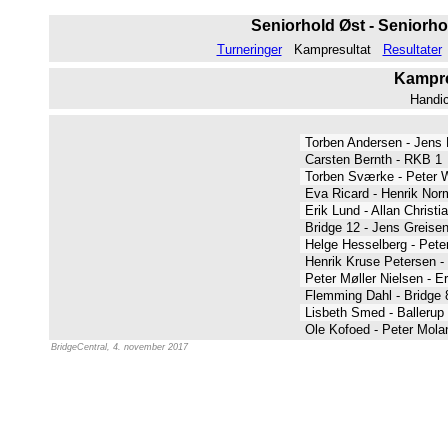
Seniorhold Øst - Seniorho
Turneringer
Kampresultat
Resultater
Kampres
Handi
Torben Andersen - Jens
Carsten Bernth - RKB 1
Torben Sværke - Peter 
Eva Ricard - Henrik No
Erik Lund - Allan Christ
Bridge 12 - Jens Greise
Helge Hesselberg - Pete
Henrik Kruse Petersen -
Peter Møller Nielsen - E
Flemming Dahl - Bridge 
Lisbeth Smed - Balleru
Ole Kofoed - Peter Mol
BridgeCentral, 4. november 2017