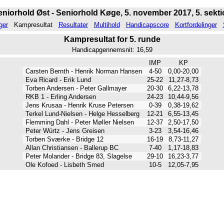
niorhold Øst - Seniorhold Køge, 5. november 2017, 5. sekt
ger
Kampresultat
Resultater
Multihold
Handicapscore
Kortfordelinger
Kampresultat for 5. runde
Handicapgennemsnit: 16,59
IMP
KP
Carsten Bernth - Henrik Norman Hansen
4-50
0,00-20,00
Eva Ricard - Erik Lund
25-22
11,27-8,73
Torben Andersen - Peter Gallmayer
20-30
6,22-13,78
RKB 1 - Erling Andersen
24-23
10,44-9,56
Jens Krusaa - Henrik Kruse Petersen
0-39
0,38-19,62
Terkel Lund-Nielsen - Helge Hesselberg
12-21
6,55-13,45
Flemming Dahl - Peter Møller Nielsen
12-37
2,50-17,50
Peter Würtz - Jens Greisen
3-23
3,54-16,46
Torben Sværke - Bridge 12
16-19
8,73-11,27
Allan Christiansen - Ballerup BC
7-40
1,17-18,83
Peter Molander - Bridge 83, Slagelse
29-10
16,23-3,77
Ole Kofoed - Lisbeth Smed
10-5
12,05-7,95