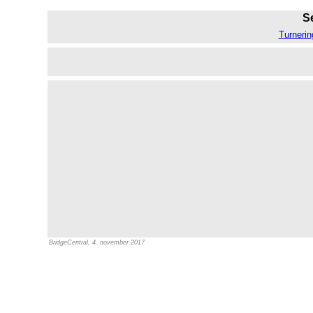
Se
Turnerin
BridgeCentral, 4. november 2017