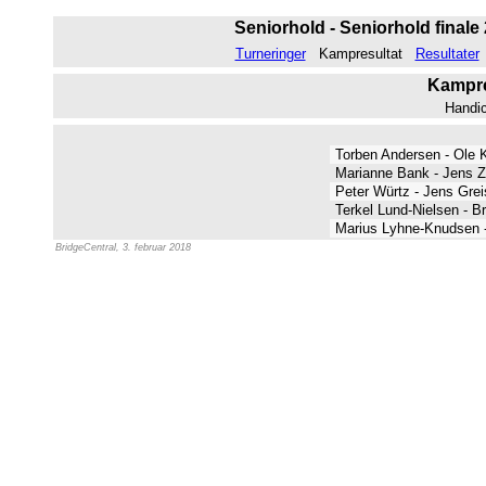
Seniorhold - Seniorhold finale 
Turneringer
Kampresultat
Resultater
Kampres
Handi
Torben Andersen - Ole 
Marianne Bank - Jens 
Peter Würtz - Jens Gre
Terkel Lund-Nielsen - B
Marius Lyhne-Knudsen -
BridgeCentral, 3. februar 2018