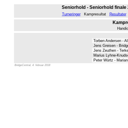
Seniorhold - Seniorhold finale 
Turneringer
Kampresultat
Resultater
Kampres
Handi
Torben Andersen - Al
Jens Greisen - Brid
Jens Zeuthen - Terk
Marius Lyhne-Knuds
Peter Würtz - Maria
BridgeCentral, 4. februar 2018