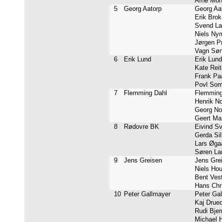
Arne Mohr
5
Georg Aatorp
Georg Aat
Erik Brok 
Svend Lar
Niels Nym
Jørgen Pr
Vagn Sønd
6
Erik Lund
Erik Lund
Kate Reite
Frank Paa
Povl Som
7
Flemming Dahl
Flemming 
Henrik No
Georg Nor
Geert Max
8
Rødovre BK
Eivind Sv
Gerda Sil
Lars Øgaa
Søren Lar
9
Jens Greisen
Jens Grei
Niels Hou
Bent Vest
Hans Chr 
10
Peter Gallmayer
Peter Gal
Kaj Drued
Rudi Bjer
Michael H