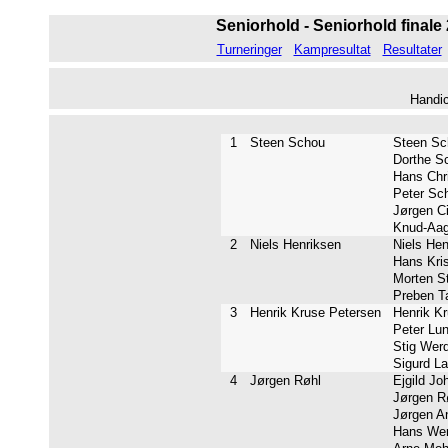
Seniorhold - Seniorhold finale 
Turneringer
Kampresultat
Resultater
Handi
1
Steen Schou
Steen Sch
Dorthe Sc
Hans Chri
Peter Sch
Jørgen Ci
Knud-Aage
2
Niels Henriksen
Niels Hen
Hans Kris
Morten St
Preben Ta
3
Henrik Kruse Petersen
Henrik Kr
Peter Lun
Stig Werde
Sigurd La
4
Jørgen Røhl
Ejgild Jo
Jørgen Rø
Jørgen An
Hans Werg