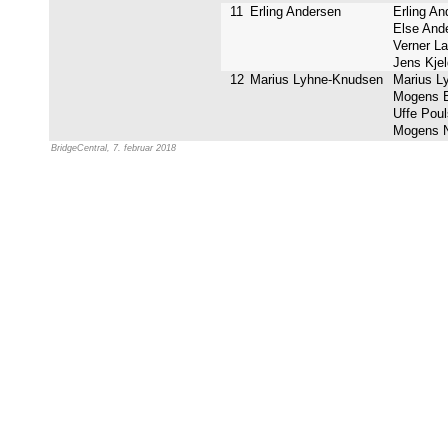
11
Erling Andersen
Erling An
Else Ande
Verner La
Jens Kjel
12
Marius Lyhne-Knudsen
Marius Ly
Mogens B
Uffe Poul
Mogens Ny
BridgeCentral, 7. februar 2018