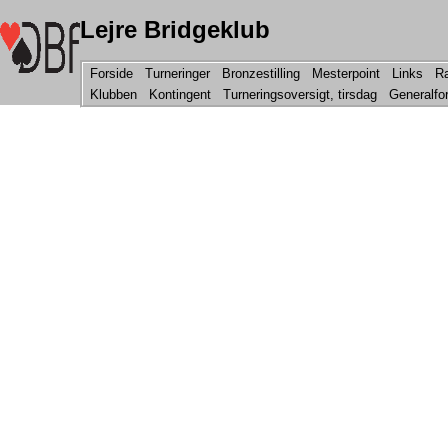
Lejre Bridgeklub
Forside
Turneringer
Bronzestilling
Mesterpoint
Links
Ra
Klubben
Kontingent
Turneringsoversigt, tirsdag
Generalfo