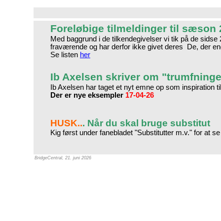
Foreløbige tilmeldinger til sæson
Med baggrund i de tilkendegivelser vi tik på de sidse 
fraværende og har derfor ikke givet deres De, der end
Se listen
her
Ib Axelsen skriver om "trumfninge
Ib Axelsen har taget et nyt emne op som inspiration t
Der er nye eksempler
17-04-26
HUSK..
. Når du skal bruge substitut
Kig først under fanebladet "Substitutter m.v." for at se
BridgeCentral, 21. juni 2026