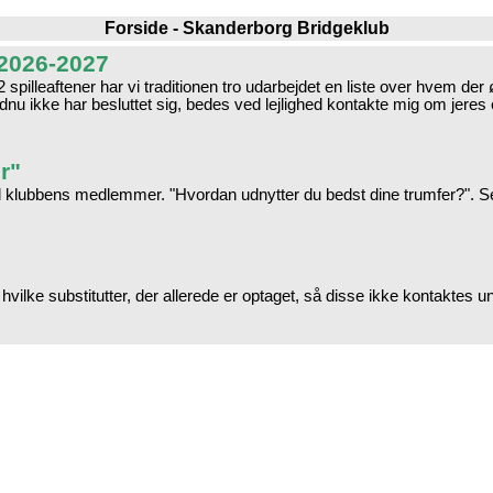
Forside - Skanderborg Bridgeklub
 2026-2027
2 spilleaftener har vi traditionen tro udarbejdet en liste over hvem de
nu ikke har besluttet sig, bedes ved lejlighed kontakte mig om jeres 
r"
il klubbens medlemmer. "Hvordan udnytter du bedst dine trumfer?". Se
 hvilke substitutter, der allerede er optaget, så disse ikke kontaktes u