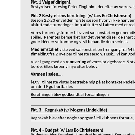
Pkt. 1 Valg af dirigent.
Bestyrelsen foreslog Peter Tingholm, der efter av være val
Pkt. 2 Bestyrelsens beretning. (v/ Lars Bo Christensen)
Sæson 22-23 er vel den første sæson hvor vi ikke har været 
afsluttende turneringer. Imp afslutter vi i aften med et re
Vores turneringsformer blev ved sæsonstarten gennemdiskut
spiller. Parentes bemærket har det været disse i de snart 
gode idéer er velkomne og vi vil behandle dem seriøst.
Medlemstallet
viste ved sæsonstart en fremgang fra 64 til
tilmelding fra 2 nye par til næste sæson. Husk.. Vi kan g
Vi er i gang med en
renovering
af vores bridgeborde. 5 stk
borde. Ellers køber vi nye efter behov.
Varmen i salen….
J
eg vil til næste vinter bestræbe mig på at kontakte Pedel
om de 19 gr. bortfalder.
Beretningen blev godkendt af forsamlingen
Pkt. 3
–
Regnskab (v/ Mogens Lindekilde)
Regnskab blev efter nogle spørgsmål til klubbens formu
Pkt. 4
–
Budget (v/ Lars Bo Christensen)