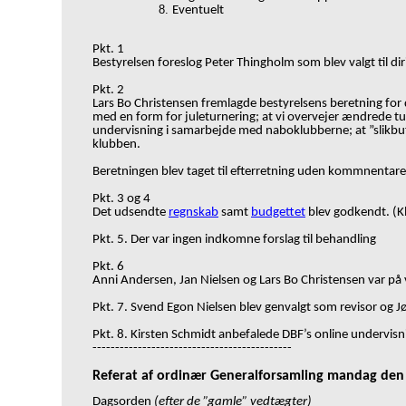
Eventuelt
Pkt. 1
Bestyrelsen foreslog Peter Thingholm som blev valgt til di
Pkt. 2
Lars Bo Christensen fremlagde bestyrelsens beretning for 
med en form for juleturnering; at vi overvejer ændrede t
undervisning i samarbejde med naboklubberne; at ”slikbut
klubben.
Beretningen blev taget til efterretning uden kommnentare
Pkt. 3 og 4
Det udsendte
regnskab
samt
budgettet
blev godkendt. (Kl
Pkt. 5. Der var ingen indkomne forslag til behandling
Pkt. 6
Anni Andersen, Jan Nielsen og Lars Bo Christensen var på 
Pkt. 7. Svend Egon Nielsen blev genvalgt som revisor og 
Pkt. 8. Kirsten Schmidt anbefalede DBF
’
s online undervisn
--------------------------------------------
Referat af ordinær Generalforsamling mandag den
Dagsorden
(efter de ”gamle” vedtægter)