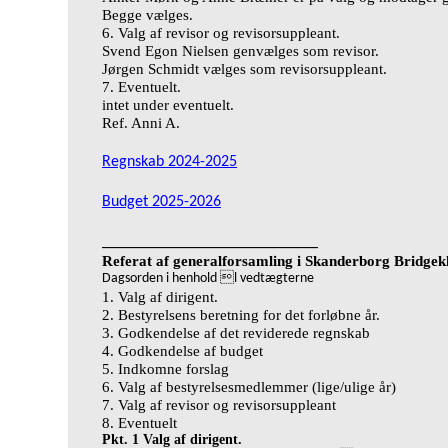
Begge v
æ
lges.
6. Valg af revisor og revisorsuppleant.
Svend Egon Nielsen genv
æ
lges som revisor.
J
ø
rgen Schmidt v
æ
lges som revisorsuppleant.
7. Eventuelt.
intet under eventuelt.
Ref. Anni A.
Regnskab 2024-2025
Budget 2025-2026
___________________________
Referat af generalforsamling i Skanderborg Bridgek
Dagsorden i henhold l vedtægterne
1. Valg af dirigent.
2. Bestyrelsens beretning for det forløbne år.
3. Godkendelse af det reviderede regnskab
4. Godkendelse af budget
5. Indkomne forslag
6. Valg af bestyrelsesmedlemmer (lige/ulige år)
7. Valg af revisor og revisorsuppleant
8. Eventuelt
Pkt. 1 Valg af dirigent.