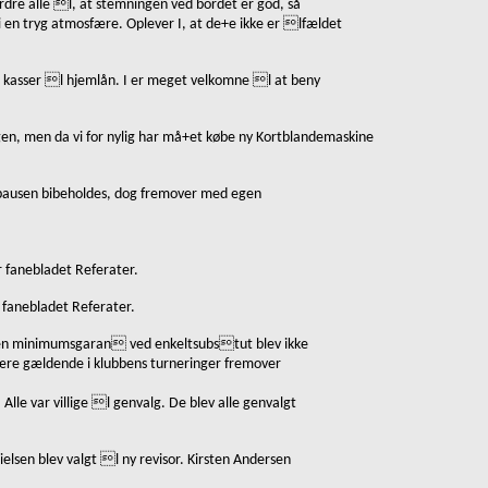
fordre alle l, at stemningen ved bordet er god, så
r i en tryg atmosfære. Oplever I, at de+e ikke er lfældet
e kasser l hjemlån. I er meget velkomne l at beny
ngen, men da vi for nylig har må+et købe ny Kortblandemaskine
fepausen bibeholdes, dog fremover med egen
 fanebladet Referater.
fanebladet Referater.
ogen minimumsgaran ved enkeltsubstut blev ikke
l være gældende i klubbens turneringer fremover
Alle var villige l genvalg. De blev alle genvalgt
lsen blev valgt l ny revisor. Kirsten Andersen