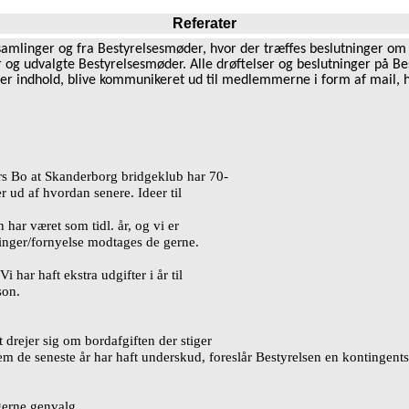
Referater
rsamlinger og fra Bestyrelsesmøder, hvor der træffes beslutninger om
 og udvalgte Bestyrelsesmøder. Alle drøftelser og beslutninger på B
fter indhold, blive kommunikeret ud til medlemmerne i form af mail, 
ars Bo at Skanderborg bridgeklub har 70-
er ud af hvordan senere. Ideer til
n har v
æ
ret som tidl.
å
r, og vi er
inger/fornyelse modtages de gerne.
Vi har haft ekstra udgifter i
å
r til
son.
drejer sig om bordafgiften der stiger
 de seneste år har haft underskud, foresl
å
r Bestyrelsen en kontingents
erne genvalg.