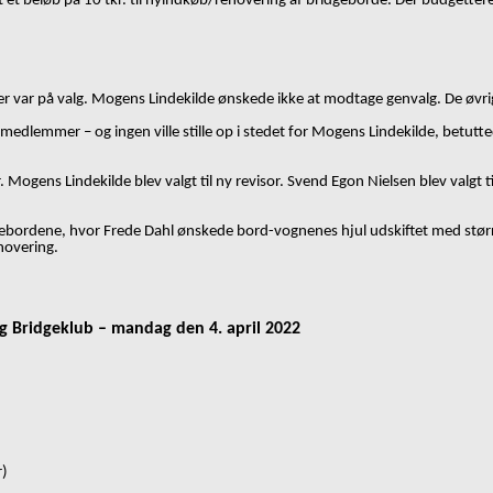
 et beløb på 10 tkr. til nyindkøb/renovering af bridgeborde. Der budgette
 på valg. Mogens Lindekilde ønskede ikke at modtage genvalg. De øvrige v
5-7 medlemmer
–
og ingen ville stille op i stedet for Mogens Lindekilde, betu
Mogens Lindekilde blev valgt til ny revisor. Svend Egon Nielsen blev valgt t
bordene, hvor Frede Dahl ønskede bord-vognenes hjul udskiftet med større h
enovering.
rg Bridgeklub
–
mandag den 4. april 2022
r)