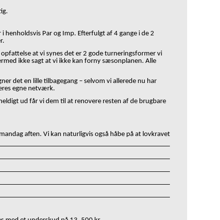
ig.
i henholdsvis Par og Imp. Efterfulgt af 4 gange i de 2
r.
pfattelse at vi synes det er 2 gode turneringsformer vi
ermed ikke sagt at vi ikke kan forny sæsonplanen. Alle
ner det en lille tilbagegang
–
selvom vi allerede nu har
 jeres egne netværk.
heldigt ud får vi dem til at renovere resten af de brugbare
 mandag aften. Vi kan naturligvis også håbe på at lovkravet