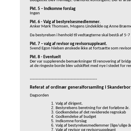
Budgettet blev fremlagt. Uændret kontingent. Der er afsat
Pkt. 5
–
Indkomne forslag
Ingen
Pkt. 6 - Valg af bestyrelsesmedlemmer
.
Anker Mørk Thomsen, Mogens Lindekilde og Anne Bræmer var
Da bestyrelsen i henhold til vedtægterne skal bestå af 
Pkt. 7
–
valg af revisor og revisorsuppleant.
Svend Egon Nielsen ønskede ikke at fortsætte som revisor. 
Pkt. 8 - Eventuelt
Der var supplerende bemærkninger til renovering af bridge
at de ringeste borde blev udskiftet med nye i stedet for r
----------------------------------------------
Referat af ordinær generalforsamling i Skanderbo
Dagsorden
Valg af dirigent.
Bestyrelsens beretning for det forløbne år.
Godkendelse af det reviderede regnskab
Godkendelse af budget
Indkomne forslag
Valg af bestyrelsesmedlemmer (lige/ulige å
Valg af revisor og revisorsuppleant