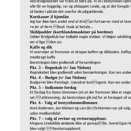
ved bridgebordet var træls at høre på. Vi vil i bestyrelsen op
alle får en hyggelig, rar og afslappet runde, og at det foregå
så bedes I påtale det overfor de pågældende.
Kortkasser )l hjemlån
Jeg har ikke hørt andet end at Krisan fortsæ+er med at lav
+e jer af de+e lbud. Husk at betale
…
Skildpadder (kortblandemaskiner på bordene)
Odder Bridgeklub har indkøbt nogle stykker. Vi følger udvikli
ser vi lige den an.
Kaffe og slik
Vi overvejer at fremover at droppe kaffen og slikboden. Kaf
medbragt kaffe
Beretningen blev godkendt af forsamlingen
Pkt. 3
–
Regnskab (v/ Jan Nielsen)
Regnskabet blev godkendt uden bemærkninger. Kan ses under
Pkt. 4
–
Budget (v/ Jan Nielsen)
Budge+et blev fremlagt. Uændret konngent. Kan ses under 
Pkt. 5
–
Indkomne forslag
Et forslag fra Steen Simonsen om at der fremover ikke er n
sat l afstemning, da bestyrelsen gik ind for at forslaget vi
Pkt. 6 - Valg af bestyrelsesmedlemmer
.
Anni Andersen, Jan Nielsen og Lars Bo Christensen var på valg. 
uden modkandidat.
Pkt. 7
–
valg af revisor og revisorsuppleant.
Mogens Lindekilde ønskede ikke at genopslle. Svend Egon Nie
blev valgt l Revisorsuppleant.