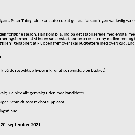
rigent. Peter Thingholm konstaterede at generalforsamlingen var lovlig varsl
den forløbne sæson. Han kom bl.a. ind på det stabiliserede medlemstal med ø
urneringsformer; at vi inden sæsonstart annoncerer efter ny nedlemmer og 
ikken” genåbner; at klubben fremover skal budgettere med overskud. Endeli
r.
ik på de respektive hyperlink for at se regnskab og budget)
valg. De blev alle genvalgt uden modkandidater.
Jørgen Schmidt som revisorsuppleant.
ingstilbud
 20. september 2021