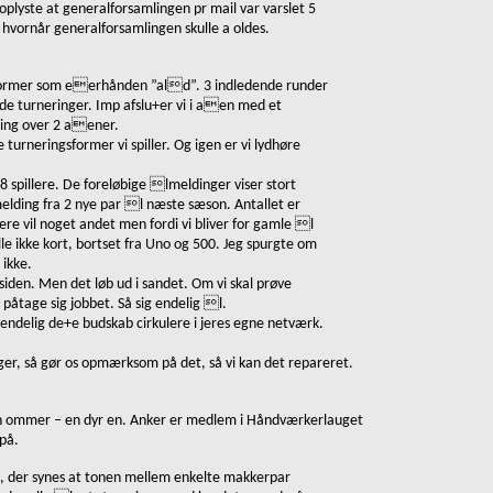
plyste at generalforsamlingen pr mail var varslet 5
 hvornår generalforsamlingen skulle a oldes.
gsformer som eerhånden
”
ald
”
. 3 indledende runder
nde turneringer. Imp afslu+er vi i aen med et
ering over 2 aener.
e turneringsformer vi spiller. Og igen er vi lydhøre
8 spillere. De foreløbige lmeldinger viser stort
lding fra 2 nye par l næste sæson. Antallet er
ere vil noget andet men fordi vi bliver for gamle l
le ikke kort, bortset fra Uno og 500. Jeg spurgte om
 ikke.
 siden. Men det løb ud i sandet. Om vi skal prøve
 påtage sig jobbet. Så sig endelig l.
d endelig de+e budskab cirkulere i jeres egne netværk.
nger, så gør os opmærksom på det, så vi kan det repareret.
 en ommer
–
en dyr en. Anker er medlem i Håndværkerlauget
på.
t, der synes at tonen mellem enkelte makkerpar