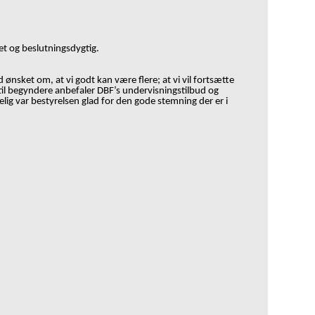
et og beslutningsdygtig.
nsket om, at vi godt kan være flere; at vi vil fortsætte
til begyndere anbefaler DBF
’
s undervisningstilbud og
g var bestyrelsen glad for den gode stemning der er i