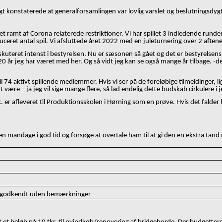
gt konstaterede at generalforsamlingen var lovlig varslet og beslutningsdygt
ramt af Corona relaterede restriktioner. Vi har spillet 3 indledende runder 
duceret antal spil. Vi afsluttede året 2022 med en juleturnering over 2 aftene
eret intenst i bestyrelsen. Nu er sæsonen så gået og det er bestyrelsens o
20 år jeg har været med her. Og så vidt jeg kan se også mange år tilbage. -d
 74 aktivt spillende medlemmer. Hvis vi ser på de foreløbige tilmeldinger, lig
odt være
–
ja jeg vil sige mange flere, så lad endelig dette budskab cirkulere i
. er afleveret til Produktionsskolen i Hørning som en prøve. Hvis det falder 
len mandage i god tid og forsøge at overtale ham til at gi den en ekstra tand
e, godkendt uden bemærkninger