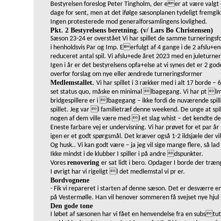
Bestyrelsen foreslog Peter Tingholm, der eer at være valgt o
dage for sent, men at det ifølge sæsonplanen tydeligt fremgik
Ingen protesterede mod generalforsamlingens lovlighed.
Pkt. 2 Bestyrelsens beretning. (v/ Lars Bo Christensen)
Sæson 23-24 er overstået Vi har spillet de samme turnerin
i henholdsvis Par og Imp. Eerfulgt af 4 gange i de 2 afslu+e
reduceret antal spil. Vi afslu+ede året 2023 med en juleturn
Igen i år er det bestyrelsens opfa+else at vi synes det er 2 god
overfor forslag om nye eller ændrede turneringsformer
Medlemstallet.
Vi har spillet i 3 rækker med i alt 17 borde
–
6
set status quo, måske en minimal lbagegang. Vi har pt lme
bridgespillere er i lbagegang
–
ikke fordi de nuværende spill
spillet. Jeg var l familietræf denne weekend. De unge at spil
nogen af dem ville være med l et slag whist
–
det kendte de
Eneste farbare vej er undervisning. Vi har prøvet for et par år
igen er et godt spørgsmål. Det kræver også 1-2 ildsjæle der vil
Og husk.. Vi kan godt være
–
ja jeg vil sige mange flere, så la
Ikke mindst i de klubber I spiller i på andre dspunkter.
renovering
Vores
er sat lidt i bero. Opdager I borde der træ
I øvrigt har vi rigeligt l det medlemstal vi pr er.
Bordvognene
- Fik vi repareret i starten af denne sæson. Det er desværre
på Vestermølle. Han vil henover sommeren få svejset nye hjul 
Den gode tone
I løbet af sæsonen har vi fået en henvendelse fra en substu