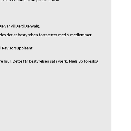
res med et underskud på 13. 500 kr.
ar villige til genvalg.
ttedes det at bestyrelsen fortsætter med 5 medlemmer.
il Revisorsuppleant.
jul. Dette får bestyrelsen sat i værk. Niels Bo foreslog