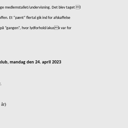
øge medlemstallet/undervisning. Det blev taget l
affen. Et
“
pænt
”
flertal gik ind for afskaffelse
 på
“
gangen
”
, hvor lydforhold/akusk var for
klub, mandag den 24. april 2023
.
 år)