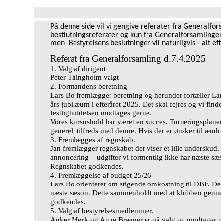
På denne side vil vi gengive referater fra Generalfo
bestlutningsreferater og kun fra Generalforsamlinger
men Bestyrelsens beslutninger vil naturligvis - alt e
Referat fra Generalforsamling d.7.4.2025
1. Valg af dirigent
Peter Thingholm valgt
2. Formandens beretning
Lars Bo freml
æ
gger beretning og herunder fort
æ
ller L
å
rs jubil
æ
um i efter
å
ret 2025. Det skal fejres og vi find
festligholdelsen modtages gerne.
Vores kursushold har v
æ
ret en succes. Turneringsplane
generelt tilfreds med denne. Hvis der er
ø
nsker til
æ
ndr
3. Freml
æ
gges af regnskab.
Jan freml
æ
gger regnskabet der viser et lille underskud. 
annoncering
–
udgifter vi formentlig ikke har n
æ
ste s
æ
Regnskabet godkendes.
4. Freml
æ
ggelse af budget 25/26
Lars Bo orienterer om stigende omkostning til DBF. Det 
n
æ
ste s
æ
son. Dette sammenholdt med at klubben gennem
godkendes.
5. Valg af bestyrelsesmedlemmer.
Anker M
ø
rk og Anne Br
æ
mer er p
å
valg og modtager g