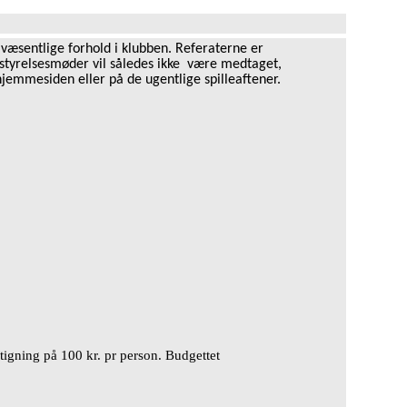
 væsentlige forhold i klubben. Referaterne er
estyrelsesmøder vil således ikke være medtaget,
hjemmesiden eller på de ugentlige spilleaftener.
tigning p
å
100 kr. pr person. Budgettet