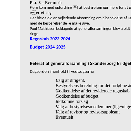
Pkt. 8
–
Eventuelt
Flere kom med opfordring l at bestyrelsen gør mere for at 
eerretning.
Der blev a old en vejledende afstemning om bibeholdelse af K
med de besparelser de+e må+e give.
Poul Mathiasen beklagede at generalforsamlingen blev a oldt
ringe
Regnskab 2023-2024
Budget 2024-2025
Referat af generalforsamling i Skanderborg Bridge
Dagsorden i henhold til vedtægterne
Valg af dirigent.
Bestyrelsens beretning for det forløbne år
Godkendelse af det reviderede regnskab
Godkendelse af budget
Indkomne forslag
Valg af bestyrelsesmedlemmer (lige/ulige
Valg af revisor og revisorsuppleant
Eventuelt