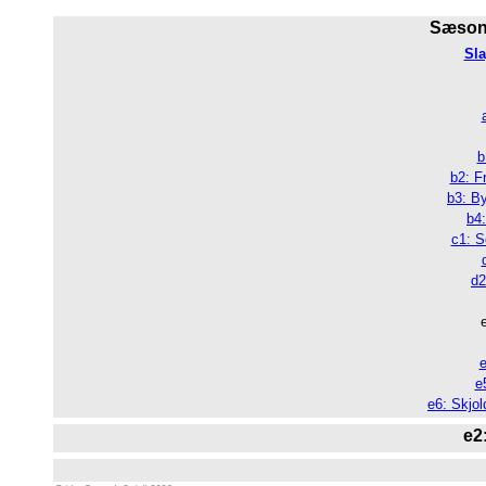
Sæsone
Sla
b
b2: F
b3: B
b4:
c1: S
d2
e
e
e
e6: Skjol
e2