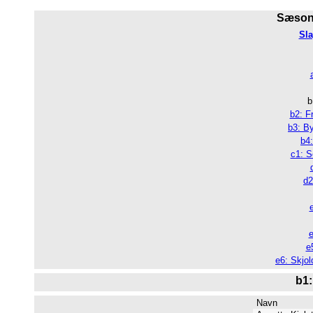
Sæsone
Sla
b
b2: F
b3: B
b4:
c1: S
d2
e
e
e6: Skjol
b1
Navn