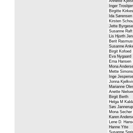
Annette Kjels
Inger Trosbje
Birgitte Kirk
Ida Sørense
Kirsten Scho
Jette Byrges
Susanne Raf
Lis Hjorth Je
Berit Rasmu
Susanne Ank
Birgit Kofoed
Eva Nygaard
Erna Hansen
Mona Anders
Mette Simon
Inge Jespers
Jonna Kjelkvi
Marianne Ole
Anette Niels
Birgit Berth
Helga M Kal
Søs Janneru
Mona Secher 
Karen Ander
Lene D. Han
Hanne Ytte
Susanne Spri